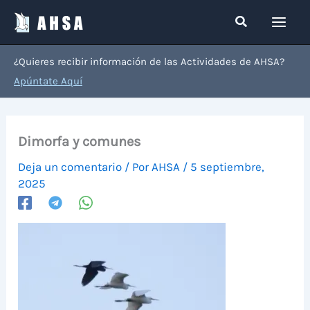
Ir
Buscar
al
contenido
¿Quieres recibir información de las Actividades de AHSA?
Apúntate Aquí
Dimorfa y comunes
Deja un comentario
/ Por
AHSA
/
5 septiembre,
2025