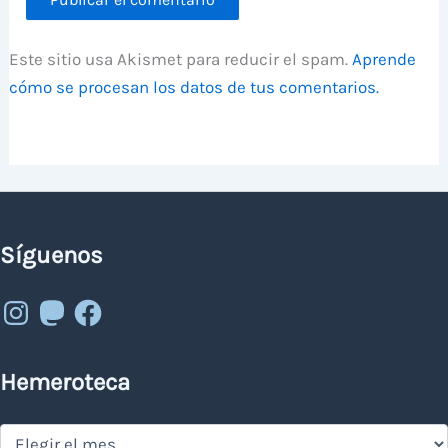
Este sitio usa Akismet para reducir el spam.
Aprende
cómo se procesan los datos de tus comentarios.
Síguenos
Instagram
Mastodon
Facebook
Hemeroteca
Hemeroteca