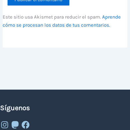
Este sitio usa Akismet para reducir el spam.
Aprende
cómo se procesan los datos de tus comentarios.
Síguenos
Instagram
Mastodon
Facebook