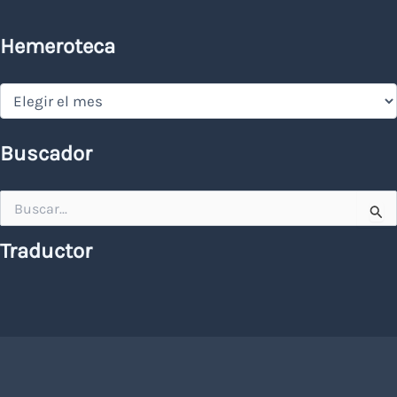
Hemeroteca
Hemeroteca
Buscador
Buscar
por:
Traductor