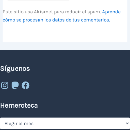
Este sitio usa Akismet para reducir el spam.
Aprende
cómo se procesan los datos de tus comentarios.
Síguenos
Instagram
Mastodon
Facebook
Hemeroteca
Hemeroteca