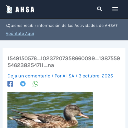
Ir
Buscar
al
contenido
¿Quieres recibir información de las Actividades de AHSA?
Apúntate Aquí
1549150576_10237207358660099_1387559
546238254711_na
Deja un comentario
/ Por
AHSA
/
3 octubre, 2025