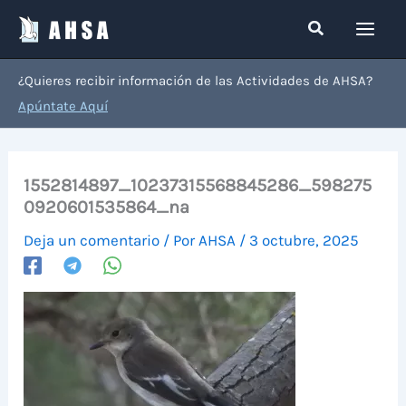
Ir
Buscar
al
contenido
¿Quieres recibir información de las Actividades de AHSA?
Apúntate Aquí
1552814897_10237315568845286_598275
0920601535864_na
Deja un comentario
/ Por
AHSA
/
3 octubre, 2025