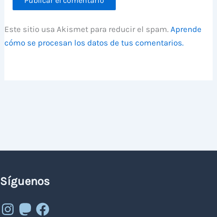
Este sitio usa Akismet para reducir el spam.
Aprende
cómo se procesan los datos de tus comentarios.
Síguenos
Instagram
Mastodon
Facebook