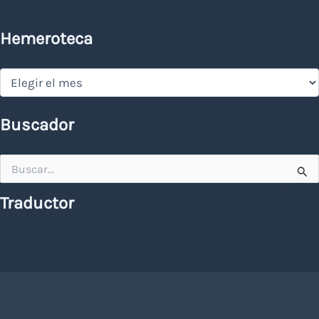
Hemeroteca
Hemeroteca
Buscador
Buscar
por:
Traductor