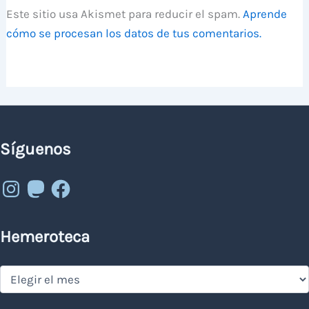
Este sitio usa Akismet para reducir el spam.
Aprende
cómo se procesan los datos de tus comentarios.
Síguenos
Instagram
Mastodon
Facebook
Hemeroteca
Hemeroteca