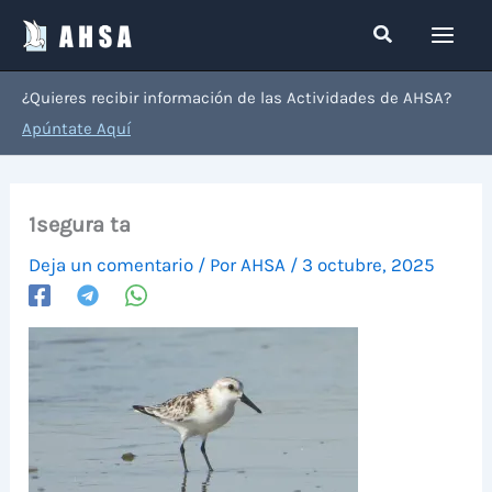
Ir
Buscar
al
contenido
¿Quieres recibir información de las Actividades de AHSA?
Apúntate Aquí
1segura ta
Deja un comentario
/ Por
AHSA
/
3 octubre, 2025