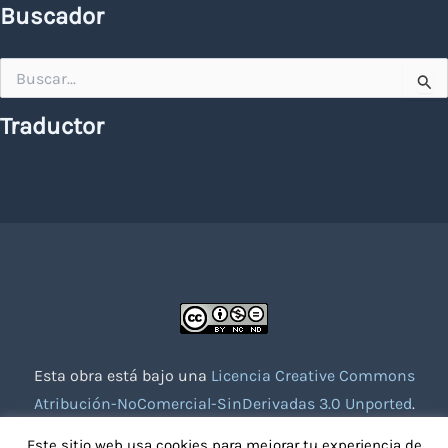
Buscador
Buscar
por:
Traductor
Esta obra está bajo una
Licencia Creative Commons
Atribución-NoComercial-SinDerivadas 3.0 Unported
.
Website creado con la colaboración de socios voluntarios.
Este sitio web usa cookies para mejorar tu experiencia de