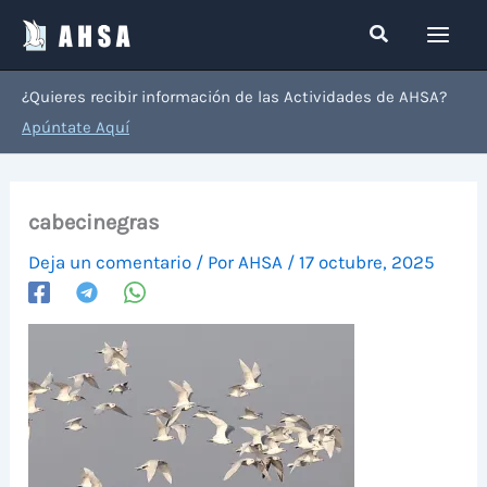
Ir
Buscar
al
contenido
¿Quieres recibir información de las Actividades de AHSA?
Apúntate Aquí
cabecinegras
Deja un comentario
/ Por
AHSA
/
17 octubre, 2025