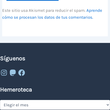
Este sitio usa Akismet para reducir el spam.
Aprende
cómo se procesan los datos de tus comentarios.
Síguenos
Instagram
Mastodon
Facebook
Hemeroteca
Hemeroteca