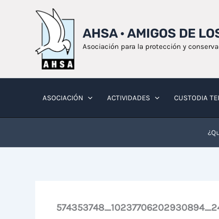
Ir
al
AHSA · AMIGOS DE L
contenido
Asociación para la protección y conserv
ASOCIACIÓN
ACTIVIDADES
CUSTODIA TE
¿Qu
574353748_10237706202930894_24