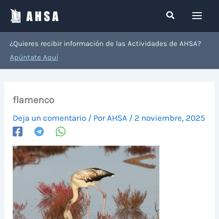
Ir
Buscar
al
contenido
¿Quieres recibir información de las Actividades de AHSA?
Apúntate Aquí
flamenco
Deja un comentario
/ Por
AHSA
/
2 noviembre, 2025