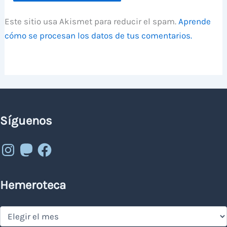
Este sitio usa Akismet para reducir el spam.
Aprende
cómo se procesan los datos de tus comentarios.
Síguenos
Instagram
Mastodon
Facebook
Hemeroteca
Hemeroteca