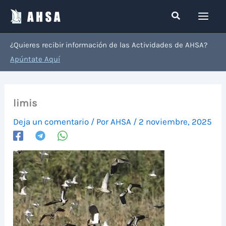
Ir
Buscar
al
contenido
¿Quieres recibir información de las Actividades de AHSA?
Apúntate Aquí
limis
Deja un comentario
/ Por
AHSA
/
2 noviembre, 2025