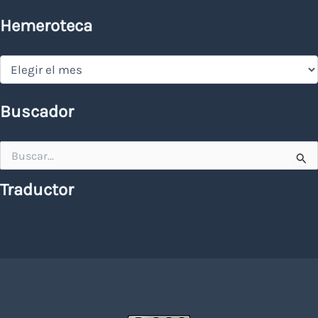
Hemeroteca
Hemeroteca
Buscador
Buscar
por:
Traductor