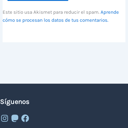
Este sitio usa Akismet para reducir el spam.
Aprende
cómo se procesan los datos de tus comentarios.
Síguenos
Instagram
Mastodon
Facebook