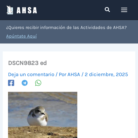
Ir
Buscar
al
contenido
¿Quieres recibir información de las Actividades de AHSA?
Apúntate Aquí
DSCN9823 ed
Deja un comentario
/ Por
AHSA
/
2 diciembre, 2025