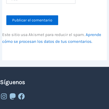
Este sitio usa Akismet para reducir el spam.
Aprende
cómo se procesan los datos de tus comentarios.
Síguenos
Instagram
Mastodon
Facebook