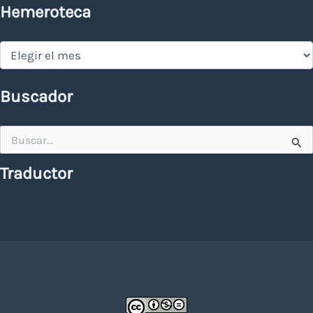
Hemeroteca
Hemeroteca
Buscador
Buscar
por:
Traductor