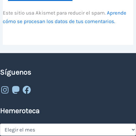
Este sitio usa Akismet para reducir el spam.
Aprende
cómo se procesan los datos de tus comentarios.
Síguenos
Instagram
Mastodon
Facebook
Hemeroteca
Hemeroteca