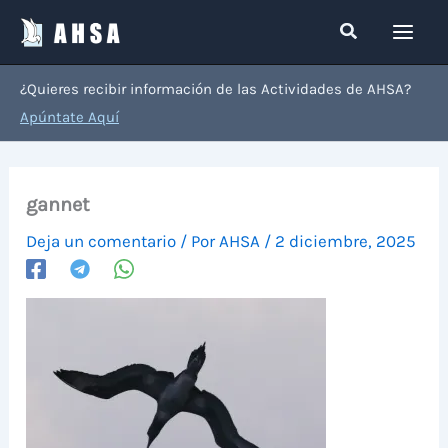
Ir
Buscar
al
contenido
¿Quieres recibir información de las Actividades de AHSA?
Apúntate Aquí
gannet
Deja un comentario
/ Por
AHSA
/
2 diciembre, 2025