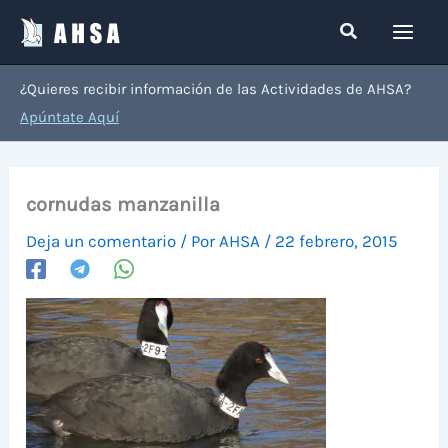
Ir
Buscar
al
contenido
¿Quieres recibir información de las Actividades de AHSA?
Apúntate Aquí
cornudas manzanilla
Deja un comentario
/ Por
AHSA
/
22 febrero, 2015