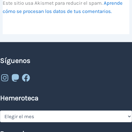
Este sitio usa Akismet para reducir el spam.
Aprende
cómo se procesan los datos de tus comentarios.
Síguenos
Instagram
Mastodon
Facebook
Hemeroteca
Hemeroteca