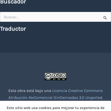
Buscador
Buscar
por:
Traductor
Esta obra está bajo una
Licencia Creative Commons
Atribución-NoComercial-SinDerivadas 3.0 Unported
.
Website creado con la colaboración de socios voluntarios.
Este sitio web usa cookies para mejorar tu experiencia de