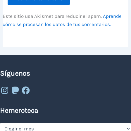
Este sitio usa Akismet para reducir el spam.
Aprende
cómo se procesan los datos de tus comentarios.
Síguenos
Instagram
Mastodon
Facebook
Hemeroteca
Hemeroteca