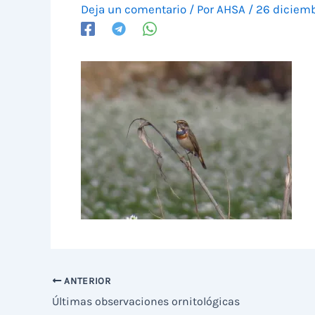
Deja un comentario
/ Por
AHSA
/
26 diciemb
ANTERIOR
Últimas observaciones ornitológicas