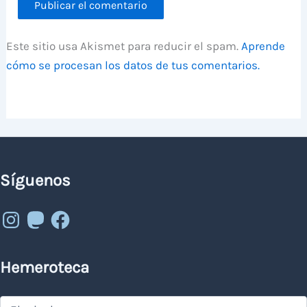
Este sitio usa Akismet para reducir el spam.
Aprende
cómo se procesan los datos de tus comentarios.
Síguenos
Instagram
Mastodon
Facebook
Hemeroteca
Hemeroteca