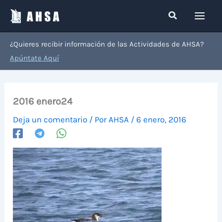
Ir
Buscar
al
contenido
¿Quieres recibir información de las Actividades de AHSA?
Apúntate Aquí
2016 enero24
Deja un comentario
/ Por
AHSA
/
6 enero, 2016