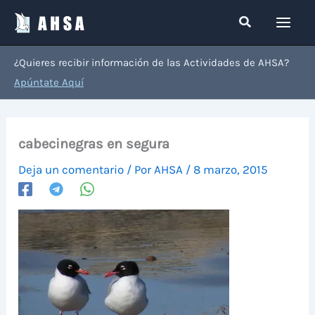
Ir
Buscar
al
contenido
¿Quieres recibir información de las Actividades de AHSA?
Apúntate Aquí
cabecinegras en segura
Deja un comentario
/ Por
AHSA
/
8 marzo, 2015