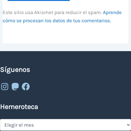
Este sitio usa Akismet para reducir el spam.
Aprende
cómo se procesan los datos de tus comentarios.
Síguenos
Instagram
Mastodon
Facebook
Hemeroteca
Hemeroteca