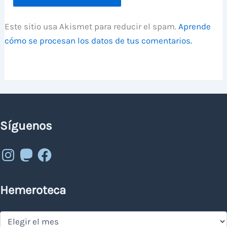
Este sitio usa Akismet para reducir el spam.
Aprende
cómo se procesan los datos de tus comentarios.
Síguenos
Instagram
Mastodon
Facebook
Hemeroteca
Hemeroteca