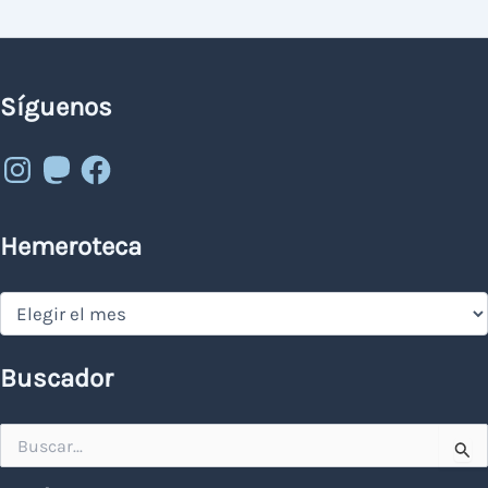
Síguenos
Instagram
Mastodon
Facebook
Hemeroteca
Hemeroteca
Buscador
Buscar
por: