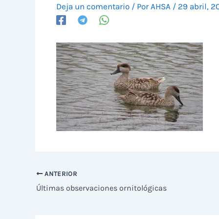
Deja un comentario
/ Por
AHSA
/
29 abril, 2
ANTERIOR
Últimas observaciones ornitológicas