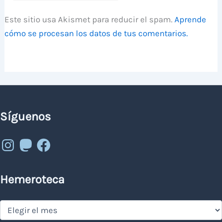
Este sitio usa Akismet para reducir el spam.
Aprende
cómo se procesan los datos de tus comentarios.
Síguenos
Instagram
Mastodon
Facebook
Hemeroteca
Hemeroteca