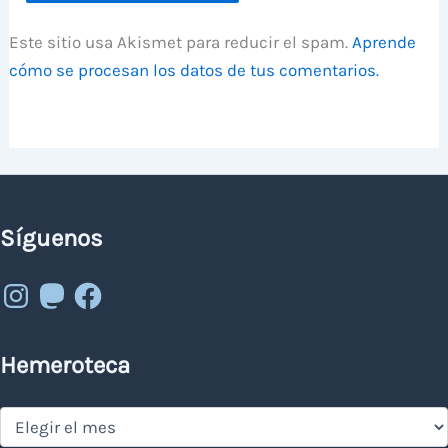
Este sitio usa Akismet para reducir el spam.
Aprende
cómo se procesan los datos de tus comentarios.
Síguenos
Instagram
Mastodon
Facebook
Hemeroteca
Hemeroteca