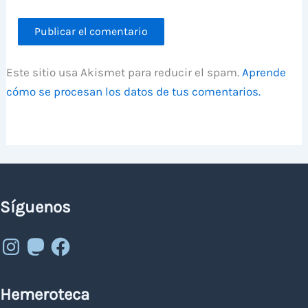
Este sitio usa Akismet para reducir el spam.
Aprende
cómo se procesan los datos de tus comentarios.
Síguenos
Instagram
Mastodon
Facebook
Hemeroteca