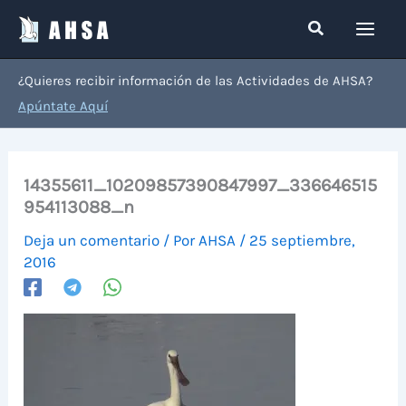
Ir
Buscar
al
contenido
¿Quieres recibir información de las Actividades de AHSA?
Apúntate Aquí
14355611_10209857390847997_336646515
954113088_n
Deja un comentario
/ Por
AHSA
/
25 septiembre,
2016