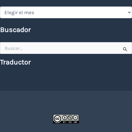
Hemeroteca
Buscador
Buscar
por:
Traductor