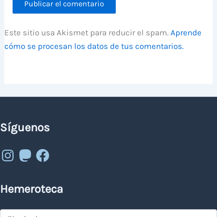
Este sitio usa Akismet para reducir el spam.
Aprende
cómo se procesan los datos de tus comentarios.
Síguenos
Instagram
Mastodon
Facebook
Hemeroteca
Hemeroteca