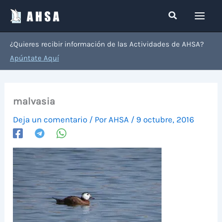
Ir
Buscar
al
contenido
¿Quieres recibir información de las Actividades de AHSA?
Apúntate Aquí
malvasia
Deja un comentario
/ Por
AHSA
/
9 octubre, 2016