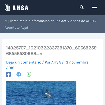
Ir
Buscar
al
contenido
¿Quieres recibir información de las Actividades de AHSA?
Apúntate Aquí
14925707_10210322337391370_60669259
68558580988_n
Deja un comentario
/ Por
AHSA
/
13 noviembre,
2016