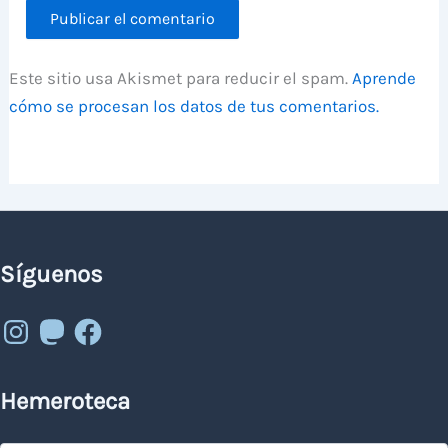
Este sitio usa Akismet para reducir el spam.
Aprende
cómo se procesan los datos de tus comentarios.
Síguenos
Instagram
Mastodon
Facebook
Hemeroteca