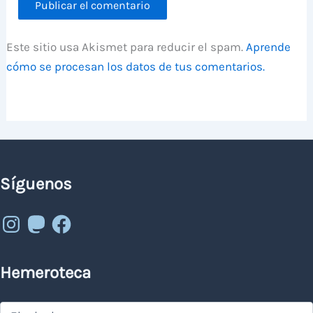
Este sitio usa Akismet para reducir el spam.
Aprende
cómo se procesan los datos de tus comentarios.
Síguenos
Instagram
Mastodon
Facebook
Hemeroteca
Hemeroteca