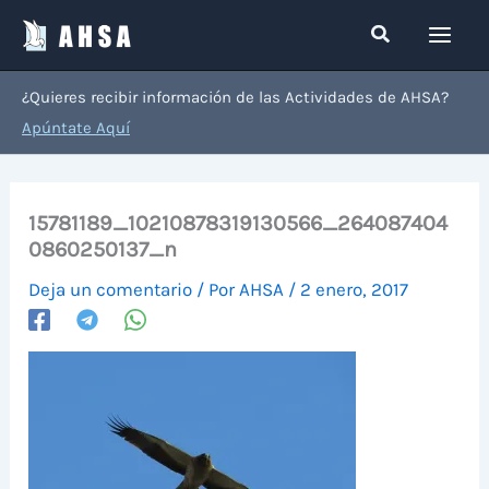
Ir
Buscar
al
contenido
¿Quieres recibir información de las Actividades de AHSA?
Apúntate Aquí
15781189_10210878319130566_264087404
0860250137_n
Deja un comentario
/ Por
AHSA
/
2 enero, 2017