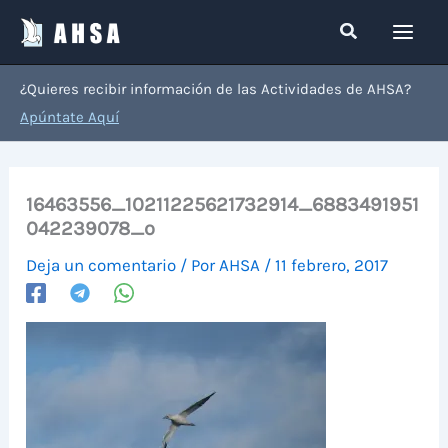
Ir
Buscar
al
contenido
¿Quieres recibir información de las Actividades de AHSA?
Apúntate Aquí
16463556_10211225621732914_6883491951
042239078_o
Deja un comentario
/ Por
AHSA
/
11 febrero, 2017