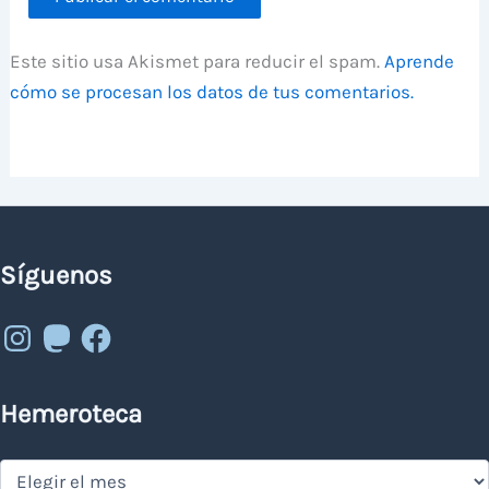
Este sitio usa Akismet para reducir el spam.
Aprende
cómo se procesan los datos de tus comentarios.
Síguenos
Instagram
Mastodon
Facebook
Hemeroteca
Hemeroteca