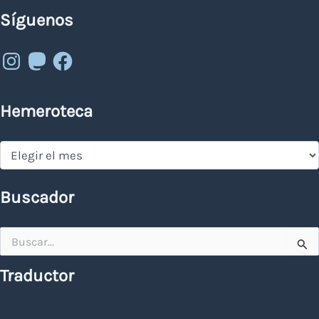
Síguenos
Instagram
Mastodon
Facebook
Hemeroteca
Hemeroteca
Buscador
Buscar
por:
Traductor