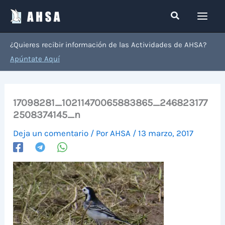
Ir
Buscar
al
contenido
¿Quieres recibir información de las Actividades de AHSA?
Apúntate Aquí
17098281_10211470065883865_246823177
2508374145_n
Deja un comentario
/ Por
AHSA
/
13 marzo, 2017