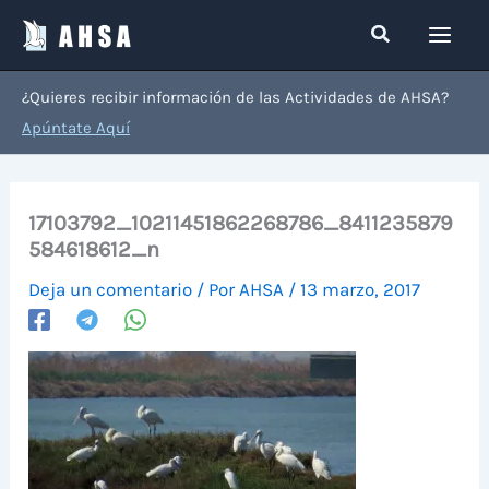
Ir
Buscar
al
contenido
¿Quieres recibir información de las Actividades de AHSA?
Apúntate Aquí
17103792_10211451862268786_8411235879
584618612_n
Deja un comentario
/ Por
AHSA
/
13 marzo, 2017