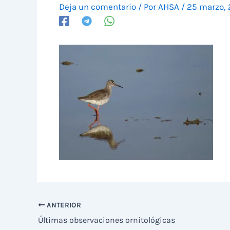
Deja un comentario
/ Por
AHSA
/
25 marzo, 
ANTERIOR
Últimas observaciones ornitológicas