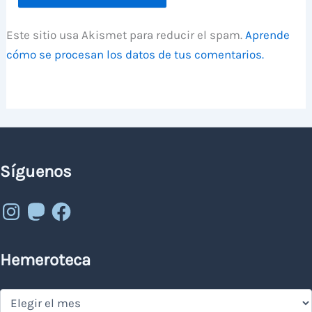
Este sitio usa Akismet para reducir el spam.
Aprende
cómo se procesan los datos de tus comentarios.
Síguenos
Instagram
Mastodon
Facebook
Hemeroteca
Hemeroteca