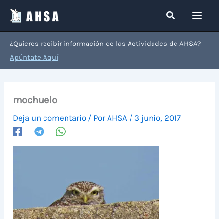
Ir
Buscar
al
contenido
¿Quieres recibir información de las Actividades de AHSA?
Apúntate Aquí
mochuelo
Deja un comentario
/ Por
AHSA
/
3 junio, 2017