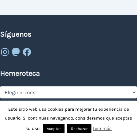
Síguenos
Instagram
Mastodon
Facebook
Hemeroteca
Hemeroteca
Buscador
Este sitio web usa cookies para mejorar tu experiencia de
usuario. Si continuas navegando, consideramos que aceptas
Buscar
su uso.
Leer más
Aceptar
Rechazar
por: