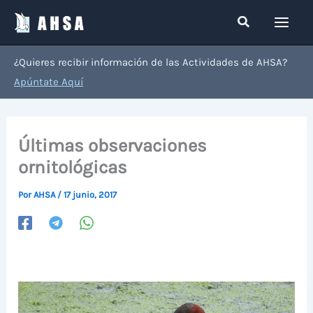
Ir
Buscar
al
contenido
¿Quieres recibir información de las Actividades de AHSA?
Apúntate Aquí
Últimas observaciones
ornitológicas
Por
AHSA
/
17 junio, 2017