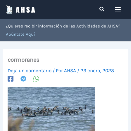
Ir
Buscar
al
contenido
¿Quieres recibir información de las Actividades de AHSA?
Apúntate Aquí
cormoranes
Deja un comentario
/ Por
AHSA
/
23 enero, 2023