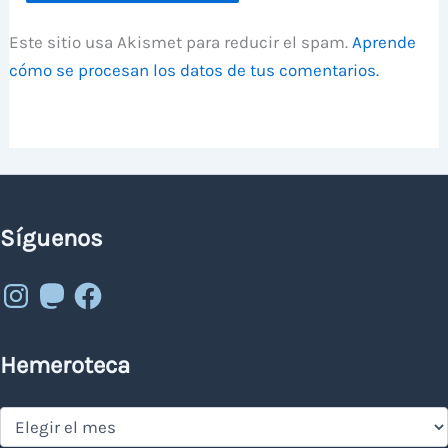
Este sitio usa Akismet para reducir el spam.
Aprende
cómo se procesan los datos de tus comentarios.
Síguenos
Instagram
Mastodon
Facebook
Hemeroteca
Hemeroteca