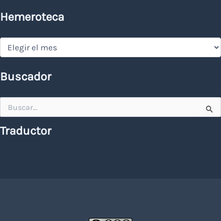
Hemeroteca
Hemeroteca
Buscador
Buscar
por:
Traductor