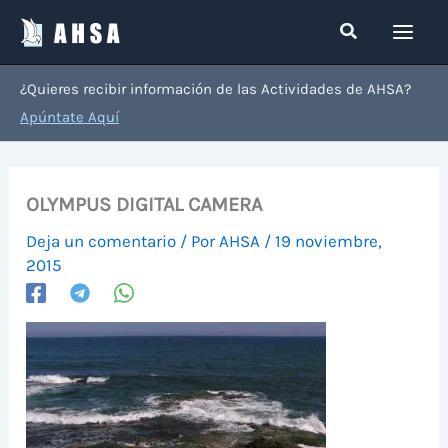
Ir
Buscar
al
contenido
¿Quieres recibir información de las Actividades de AHSA?
Apúntate Aquí
OLYMPUS DIGITAL CAMERA
Deja un comentario
/ Por
AHSA
/
19 noviembre,
2015