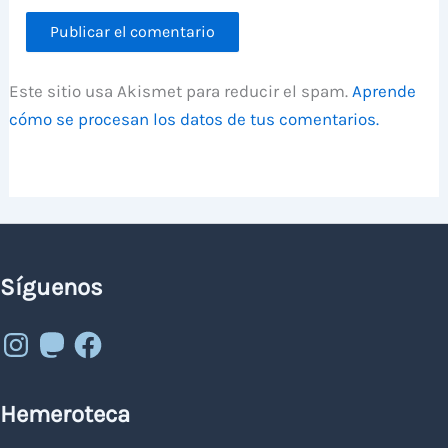
Este sitio usa Akismet para reducir el spam.
Aprende
cómo se procesan los datos de tus comentarios.
Síguenos
Instagram
Mastodon
Facebook
Hemeroteca