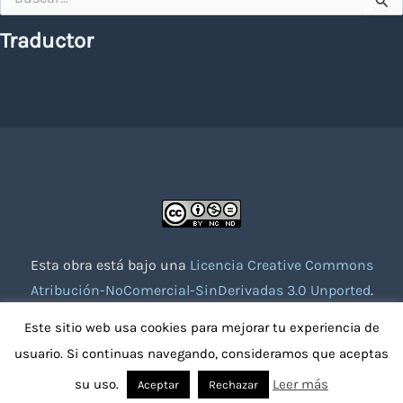
por:
Traductor
Esta obra está bajo una
Licencia Creative Commons
Atribución-NoComercial-SinDerivadas 3.0 Unported
.
Website creado con la colaboración de socios voluntarios.
Este sitio web usa cookies para mejorar tu experiencia de
usuario. Si continuas navegando, consideramos que aceptas
su uso.
Leer más
Aceptar
Rechazar