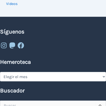
Videos
Síguenos
Instagram
Mastodon
Facebook
Hemeroteca
Hemeroteca
Buscador
Buscar