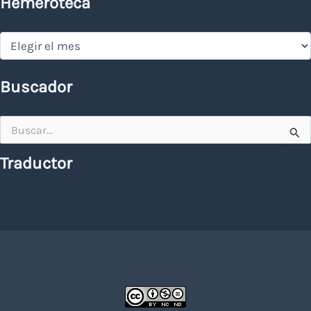
Hemeroteca
Hemeroteca
Buscador
Buscar
por:
Traductor