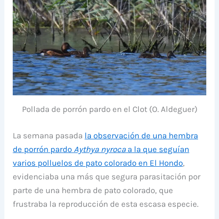
Pollada de porrón pardo en el Clot (O. Aldeguer)
La semana pasada
la observación de una hembra
de porrón pardo
Aythya nyroca
a la que seguían
varios polluelos de pato colorado en El Hondo
,
evidenciaba una más que segura parasitación por
parte de una hembra de pato colorado, que
frustraba la reproducción de esta escasa especie.