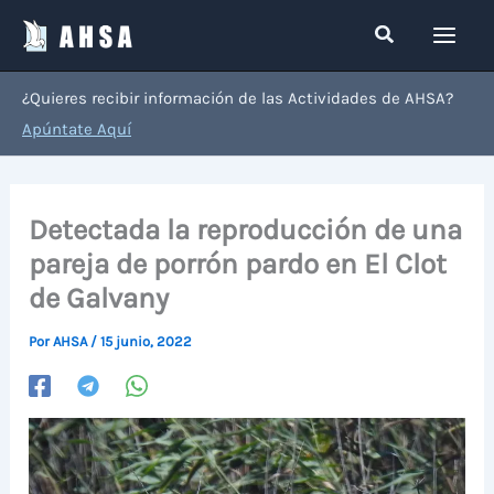
Ir
Buscar
al
contenido
¿Quieres recibir información de las Actividades de AHSA?
Apúntate Aquí
Detectada la reproducción de una
pareja de porrón pardo en El Clot
de Galvany
Por
AHSA
/
15 junio, 2022