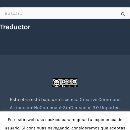
Buscar
por:
Traductor
Esta obra está bajo una
Licencia Creative Commons
Atribución-NoComercial-SinDerivadas 3.0 Unported
.
Website creado con la colaboración de socios voluntarios.
Este sitio web usa cookies para mejorar tu experiencia de
usuario. Si continuas navegando, consideramos que aceptas