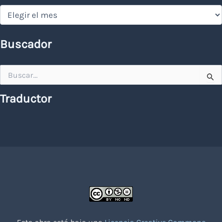
Hemeroteca
Buscador
Buscar
por:
Traductor