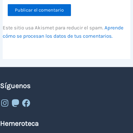
Este sitio usa Akismet para reducir el spam.
Aprende
cómo se procesan los datos de tus comentarios.
Síguenos
Instagram
Mastodon
Facebook
Hemeroteca