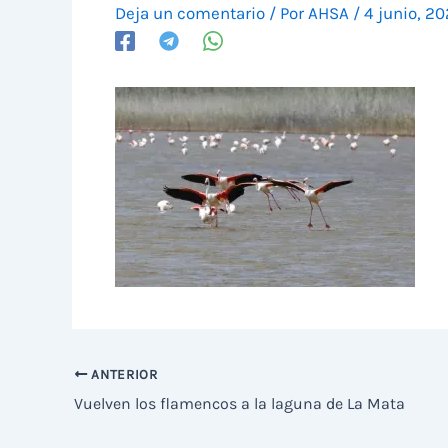
Deja un comentario
/ Por
AHSA
/
4 junio, 2
ANTERIOR
Vuelven los flamencos a la laguna de La Mata