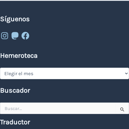
Síguenos
Instagram
Mastodon
Facebook
Hemeroteca
Hemeroteca
Buscador
Buscar
por:
Traductor