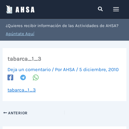
Ir
Buscar
al
contenido
¿Quieres recibir información de las Actividades de AHSA?
Apúntate Aquí
tabarca_1_3
Deja un comentario
/ Por
AHSA
/
5 diciembre, 2010
tabarca_1_3
ANTERIOR