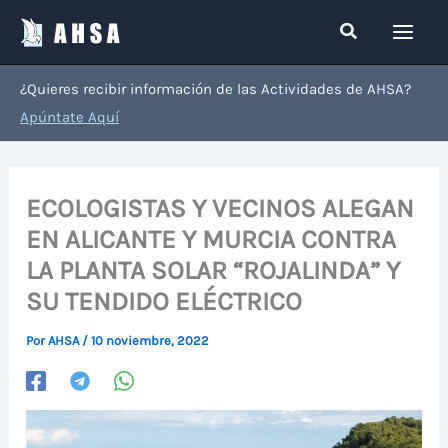
Ir
Buscar
al
contenido
¿Quieres recibir información de las Actividades de AHSA?
Apúntate Aquí
ECOLOGISTAS Y VECINOS ALEGAN
EN ALICANTE Y MURCIA CONTRA
LA PLANTA SOLAR “ROJALINDA” Y
SU TENDIDO ELÉCTRICO
Por
AHSA
/
10 noviembre, 2022