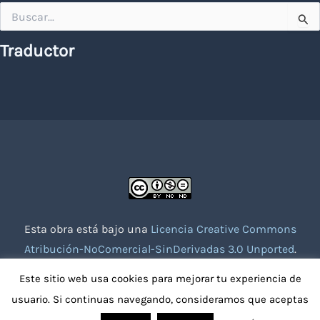
Buscar
por:
Traductor
Esta obra está bajo una
Licencia Creative Commons
Atribución-NoComercial-SinDerivadas 3.0 Unported
.
Website creado con la colaboración de socios voluntarios.
Este sitio web usa cookies para mejorar tu experiencia de
usuario. Si continuas navegando, consideramos que aceptas