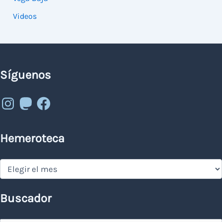
Videos
Síguenos
Instagram
Mastodon
Facebook
Hemeroteca
Hemeroteca
Buscador