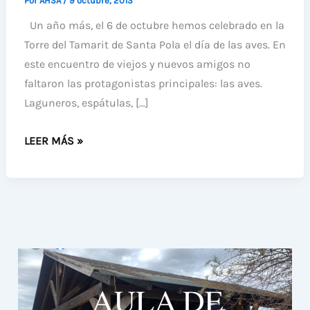
Por
AHSA
/
9 octubre, 2013
Un año más, el 6 de octubre hemos celebrado en la
Torre del Tamarit de Santa Pola el día de las aves. En
este encuentro de viejos y nuevos amigos no
faltaron las protagonistas principales: las aves.
Laguneros, espátulas, […]
DÍA
LEER MÁS »
DE
LAS
AVES
2013