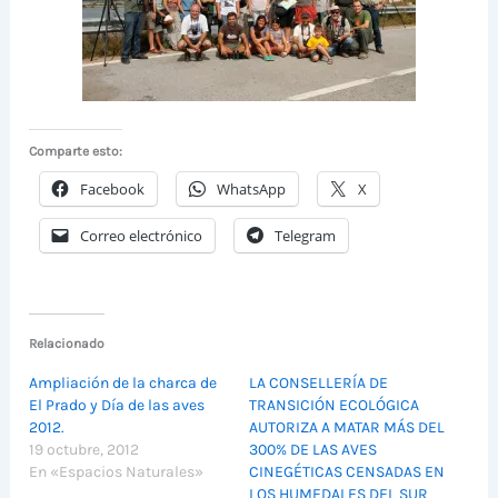
Comparte esto:
Facebook
WhatsApp
X
Correo electrónico
Telegram
Relacionado
Ampliación de la charca de
LA CONSELLERÍA DE
El Prado y Día de las aves
TRANSICIÓN ECOLÓGICA
2012.
AUTORIZA A MATAR MÁS DEL
19 octubre, 2012
300% DE LAS AVES
En «Espacios Naturales»
CINEGÉTICAS CENSADAS EN
LOS HUMEDALES DEL SUR