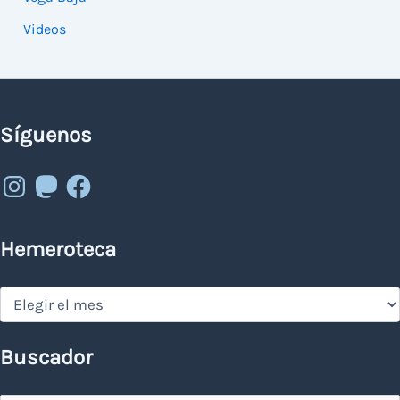
Videos
Síguenos
Instagram
Mastodon
Facebook
Hemeroteca
Hemeroteca
Buscador