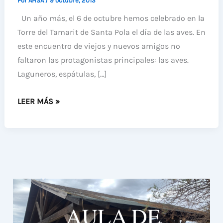
Por
AHSA
/
9 octubre, 2013
Un año más, el 6 de octubre hemos celebrado en la
Torre del Tamarit de Santa Pola el día de las aves. En
este encuentro de viejos y nuevos amigos no
faltaron las protagonistas principales: las aves.
Laguneros, espátulas, […]
DÍA
LEER MÁS »
DE
LAS
AVES
2013