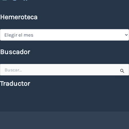
Hemeroteca
Hemeroteca
Buscador
Buscar
por:
Traductor