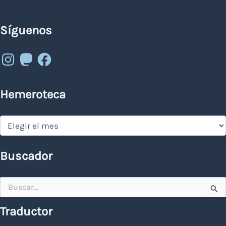
Síguenos
Instagram
Mastodon
Facebook
Hemeroteca
Hemeroteca
Buscador
Buscar
por:
Traductor