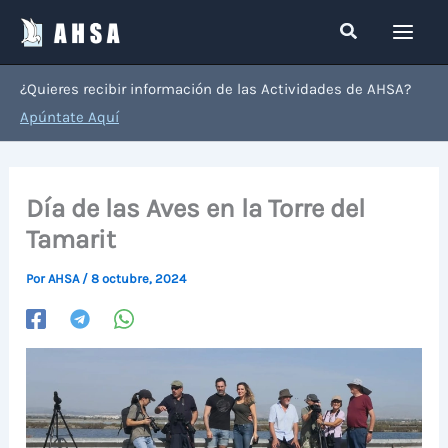
Ir
Buscar
al
contenido
¿Quieres recibir información de las Actividades de AHSA?
Apúntate Aquí
Día de las Aves en la Torre del
Tamarit
Por
AHSA
/
8 octubre, 2024