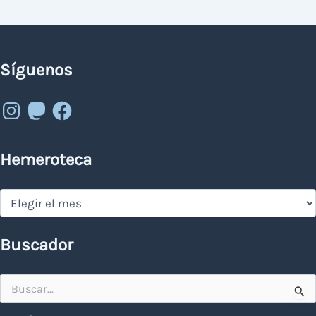
Síguenos
Instagram
Mastodon
Facebook
Hemeroteca
Hemeroteca
Buscador
Buscar
por: