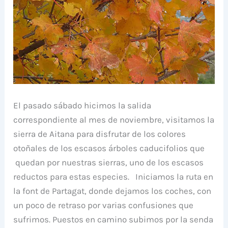
El pasado sábado hicimos la salida
correspondiente al mes de noviembre, visitamos la
sierra de Aitana para disfrutar de los colores
otoñales de los escasos árboles caducifolios que
quedan por nuestras sierras, uno de los escasos
reductos para estas especies. Iniciamos la ruta en
la font de Partagat, donde dejamos los coches, con
un poco de retraso por varias confusiones que
sufrimos. Puestos en camino subimos por la senda