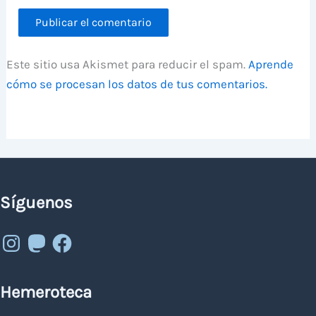
Este sitio usa Akismet para reducir el spam.
Aprende
cómo se procesan los datos de tus comentarios.
Síguenos
Instagram
Mastodon
Facebook
Hemeroteca