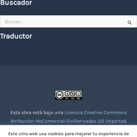
Buscador
Buscar
por:
Traductor
Esta obra está bajo una
Licencia Creative Commons
Atribución-NoComercial-SinDerivadas 3.0 Unported
.
Website creado con la colaboración de socios voluntarios.
Este sitio web usa cookies para mejorar tu experiencia de