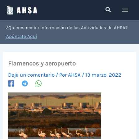
Ir
Buscar
al
contenido
¿Quieres recibir información de las Actividades de AHSA?
Apúntate Aquí
Flamencos y aeropuerto
Deja un comentario
/ Por
AHSA
/
13 marzo, 2022